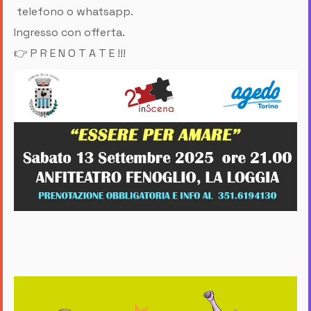
telefono o whatsapp.
Ingresso con offerta.
👉 P R E N O T A T E !!!