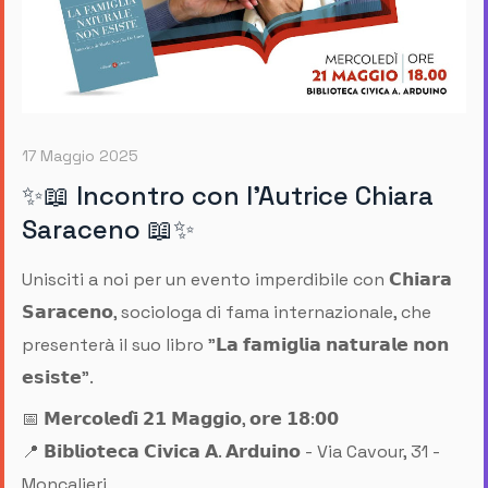
17 Maggio 2025
✨📖 Incontro con l'Autrice Chiara
Saraceno 📖✨
Unisciti a noi per un evento imperdibile con 𝗖𝗵𝗶𝗮𝗿𝗮
𝗦𝗮𝗿𝗮𝗰𝗲𝗻𝗼, sociologa di fama internazionale, che
presenterà il suo libro "𝗟𝗮 𝗳𝗮𝗺𝗶𝗴𝗹𝗶𝗮 𝗻𝗮𝘁𝘂𝗿𝗮𝗹𝗲 𝗻𝗼𝗻
𝗲𝘀𝗶𝘀𝘁𝗲".
📅 𝗠𝗲𝗿𝗰𝗼𝗹𝗲𝗱𝗶̀ 𝟮𝟭 𝗠𝗮𝗴𝗴𝗶𝗼, 𝗼𝗿𝗲 𝟭𝟴:𝟬𝟬
📍 𝗕𝗶𝗯𝗹𝗶𝗼𝘁𝗲𝗰𝗮 𝗖𝗶𝘃𝗶𝗰𝗮 𝗔. 𝗔𝗿𝗱𝘂𝗶𝗻𝗼 - Via Cavour, 31 -
Moncalieri