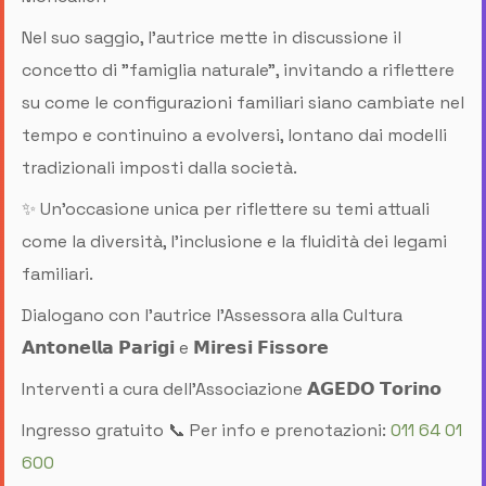
Nel suo saggio, l'autrice mette in discussione il
concetto di "famiglia naturale", invitando a riflettere
su come le configurazioni familiari siano cambiate nel
tempo e continuino a evolversi, lontano dai modelli
tradizionali imposti dalla società.
✨ Un’occasione unica per riflettere su temi attuali
come la diversità, l'inclusione e la fluidità dei legami
familiari.
Dialogano con l’autrice l’Assessora alla Cultura
𝗔𝗻𝘁𝗼𝗻𝗲𝗹𝗹𝗮 𝗣𝗮𝗿𝗶𝗴𝗶 e 𝗠𝗶𝗿𝗲𝘀𝗶 𝗙𝗶𝘀𝘀𝗼𝗿𝗲
Interventi a cura dell’Associazione 𝗔𝗚𝗘𝗗𝗢 𝗧𝗼𝗿𝗶𝗻𝗼
Ingresso gratuito 📞 Per info e prenotazioni:
011 64 01
600