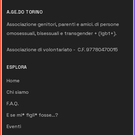
A.GE.DO TORINO
Associazione genitori, parenti e amici. di persone
omosessuali, bisessuali e transgender + (lgbt+).
Associazione di volontariato - C.F. 97780470015
ESPLORA
Home
Chi siamo
F.A.Q.
E se mi* figli* fosse...?
Eventi