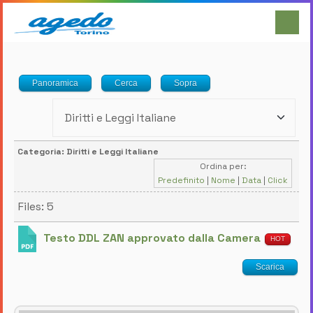
Panoramica
Cerca
Sopra
Categoria: Diritti e Leggi Italiane
Ordina per:
Predefinito
|
Nome
|
Data
|
Click
Files: 5
Testo DDL ZAN approvato dalla Camera
HOT
Scarica