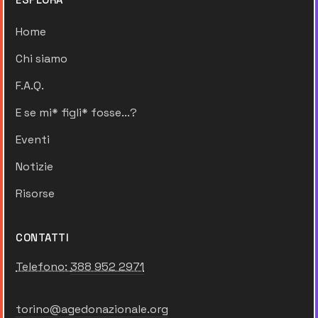
Home
Chi siamo
F.A.Q.
E se mi* figli* fosse...?
Eventi
Notizie
Risorse
CONTATTI
Telefono:
388 952 2971
torino@agedonazionale.org