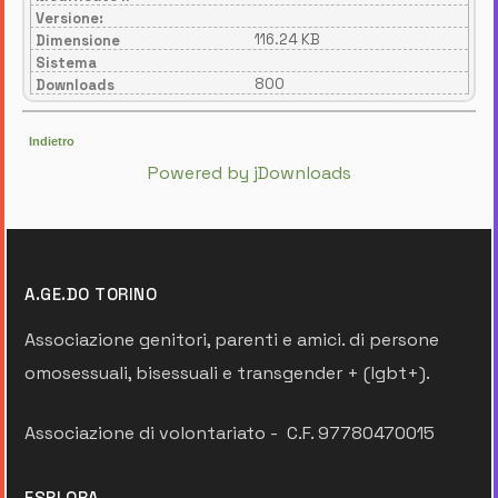
Versione:
116.24 KB
Dimensione
Sistema
800
Downloads
Indietro
Powered by jDownloads
A.GE.DO TORINO
Associazione genitori, parenti e amici. di persone
omosessuali, bisessuali e transgender + (lgbt+).
Associazione di volontariato - C.F. 97780470015
ESPLORA