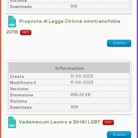
Sistema
819
Downloads
Proposta di Legge Cirinnà omotransfobia
2018
HOT
Scarica
Information
11-04-2023
Creato
11-04-2023
Modificato il
Versione:
895.62 KB
Dimensione
Sistema
869
Downloads
Vademecum Lavoro e Diritti LGBT
HOT
Scarica