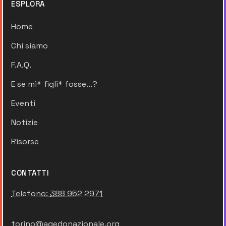
ESPLORA
Home
Chi siamo
F.A.Q.
E se mi* figli* fosse...?
Eventi
Notizie
Risorse
CONTATTI
Telefono:
388 952 2971
torino@agedonazionale.org