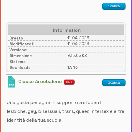
Scarica
Information
11-04-2023
Creato
11-04-2023
Modificato il
Versione:
935.05 KB
Dimensione
Sistema
1.943
Downloads
Classe Arcobaleno
HOT
Scarica
Una guida per agire in supporto a studenti
lesbiche, gay, bisessuali, trans, queer, intersex e altre
identità della tua scuola