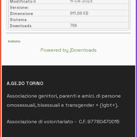
11-04-2023
Modificato il
Versione:
811.86 KB
Dimensione
Sistema
796
Downloads
Indietro
Powered by jDownloads
A.GE.DO TORINO
Associazione genitori, parenti e amici. di persone
omosessuali, bisessuali e transgender + (lgbt+).
Associazione di volontariato - C.F. 97780470015