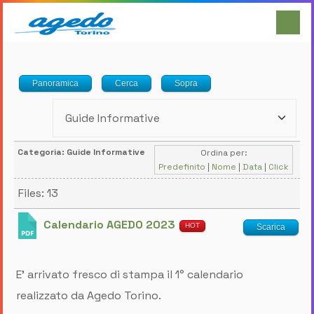
Panoramica
Cerca
Sopra
Categoria: Guide Informative
Ordina per:
Predefinito
|
Nome
|
Data
|
Click
Files: 13
Calendario AGEDO 2023
HOT
Scarica
E' arrivato fresco di stampa il 1° calendario
realizzato da Agedo Torino.