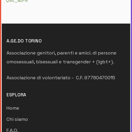
Q9Z_azF4
A.GE.DO TORINO
Associazione genitori, parenti e amici. di persone
omosessuali, bisessuali e transgender + (lgbt+).
Associazione di volontariato - C.F. 97780470015
ESPLORA
Home
Chi siamo
F.A.Q.