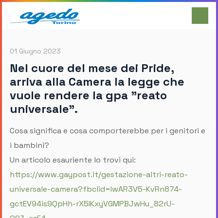
01 Giugno 2023
Nel cuore del mese dei Pride,
arriva alla Camera la legge che
vuole rendere la gpa "reato
universale".
Cosa significa e cosa comporterebbe per i genitori e
i bambini?
Un articolo esauriente lo trovi qui:
https://www.gaypost.it/gestazione-altri-reato-
universale-camera?fbclid=IwAR3V5-KvRn874-
gctEV94is9QpHh-rX5IKxyVGMPBJwHu_82rU-