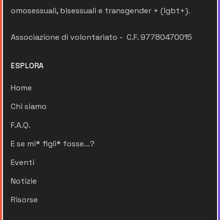
omosessuali, bisessuali e transgender + (lgbt+).
Associazione di volontariato - C.F. 97780470015
ESPLORA
Home
Chi siamo
F.A.Q.
E se mi* figli* fosse...?
Eventi
Notizie
Risorse