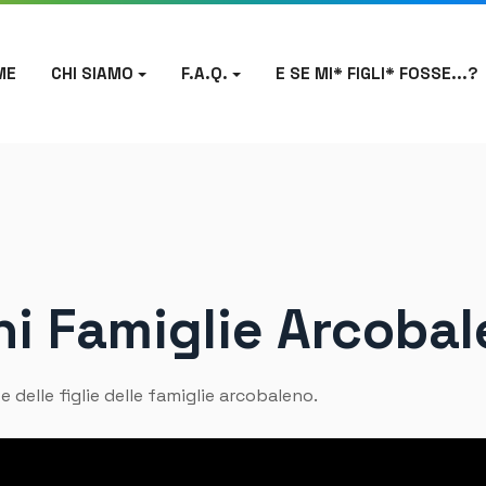
ME
CHI SIAMO
F.A.Q.
E SE MI* FIGLI* FOSSE...?
chi Famiglie Arcoba
i e delle figlie delle famiglie arcobaleno.