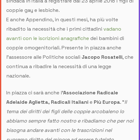
sindaca in Italia a registrare dal 23 aprile 2018 i figli di
coppie gay e lesbiche.
E anche Appendino, in questi mesi, ha più volte
ribadito la necessità che i primi cittadini
vadano
avanti con le iscrizioni anagrafiche
dei bambini di
coppie omogenitoriali. Presente in piazza anche
l'assessore alle Politiche sociali
Jacopo Rosatelli
, che
continua a ribadire la necessità di una legge
nazionale.
In piazza ci sarà anche l
’Associazione Radicale
Adelaide Aglietta, Radicali Italiani
e
Più Europa
. “
Il
tema dei diritti dei figli delle coppie arcobaleno lo
abbiamo sempre fatto nostro e ribadiamo che per noi
bisogna andare avanti con le trascrizioni nel
supremo diritto del minore ad essere tutelato.