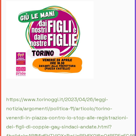
https://www.torinoggi.it/2023/04/26/leggi-
notizia/argomenti/politica-11/articolo/torino-
venerdi-in-piazza-contro-lo-stop-alle-registrazioni-
dei-figli-di-coppie-gay-sindaci-andate.html?
fbclid=IwAR1MjdEHTVlQXaBwUnRFHFK0l6pQtREDFgEC