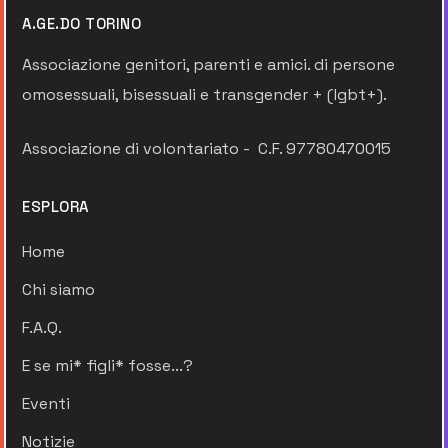
A.GE.DO TORINO
Associazione genitori, parenti e amici. di persone
omosessuali, bisessuali e transgender + (lgbt+).
Associazione di volontariato - C.F. 97780470015
ESPLORA
Home
Chi siamo
F.A.Q.
E se mi* figli* fosse...?
Eventi
Notizie