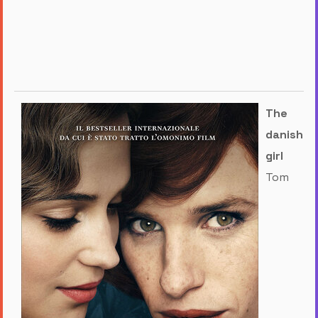
The
danish
girl
Tom