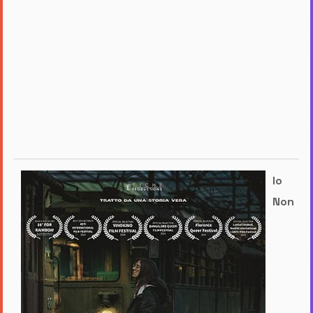
Io
Non